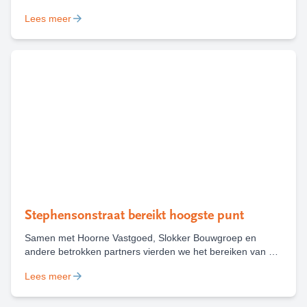
Marieke Heilbron over de keuzes, uitdagingen en kansen
Lees meer
die daarbij komen kijken, met houtbouw als belangrijk
voorbeeld.
Stephensonstraat bereikt hoogste punt
Samen met Hoorne Vastgoed, Slokker Bouwgroep en
andere betrokken partners vierden we het bereiken van het
hoogste punt van nieuwbouwproject Stephensonstraat in
Lees meer
Haarlem. Waar in oktober 2024 nog een bouwbord stond,
staat nu een gebouw dat straks ruimte biedt aan 68 sociale
huurwoningen.