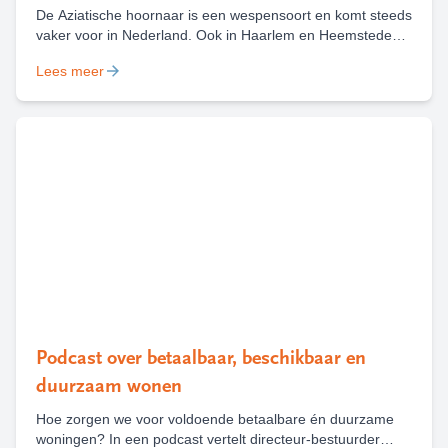
De Aziatische hoornaar is een wespensoort en komt steeds
vaker voor in Nederland. Ook in Haarlem en Heemstede
zijn deze zomer al diverse nesten van deze wesp
Lees meer
gevonden en weggehaald. Het is belangrijk om een nest
van de Aziatische hoornaar te melden, zodat deze kan
worden weggehaald.
Podcast over betaalbaar, beschikbaar en
duurzaam wonen
Hoe zorgen we voor voldoende betaalbare én duurzame
woningen? In een podcast vertelt directeur-bestuurder